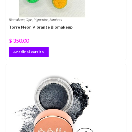
Biomakeup
,
Ojos
,
Pigmentos
,
Sombras
Torre Neón Vibrante Biomakeup
$
350.00
Añadir al carrito