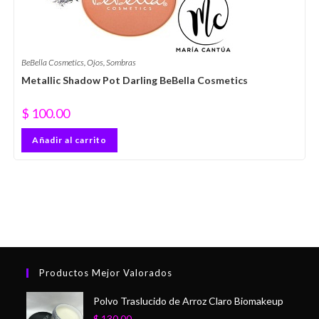
BeBella Cosmetics
,
Ojos
,
Sombras
Metallic Shadow Pot Darling BeBella Cosmetics
$
100.00
Añadir al carrito
Productos Mejor Valorados
Polvo Traslucido de Arroz Claro Biomakeup
$
130.00