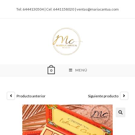
Tel: 6444130504 | Cel: 6441158020 |
ventas@mariacantua.com
MENÚ
0
Producto anterior
Siguiente producto
🔍