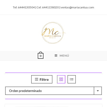
Tel: 6444130504 | Cel: 6441158020 |
ventas@mariacantua.com
MENÚ
0
Filtro
Orden predeterminado