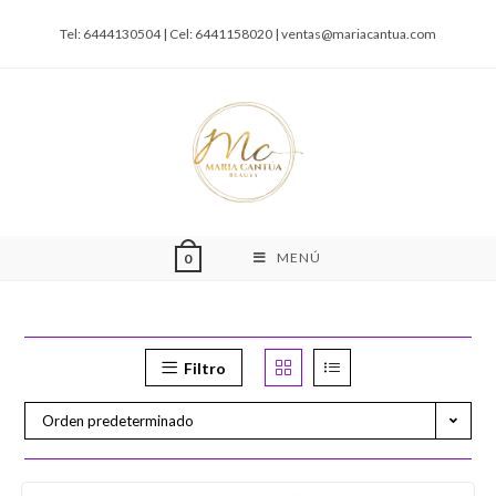
Tel: 6444130504 | Cel: 6441158020 |
ventas@mariacantua.com
MENÚ
0
Filtro
Orden predeterminado