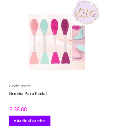
Brocha
,
Rostro
Brocha Para Facial
$
38.00
Añadir al carrito