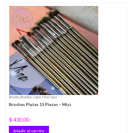
Brocha
,
Brochas
,
Cejas
,
Mizz
,
Ojos
Brochas Platas 15 Piezas – Mizz
$
430.00
Añadir al carrito