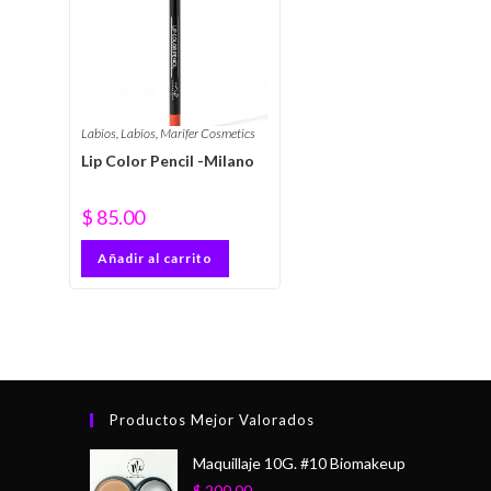
r
p
a
m
Labios
,
Labios
,
Marifer Cosmetics
Lip Color Pencil -Milano
$
85.00
Añadir al carrito
Productos Mejor Valorados
Maquillaje 10G. #10 Biomakeup
$
200.00