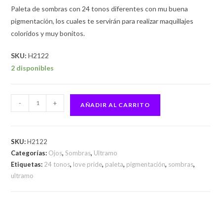
Paleta de sombras con 24 tonos diferentes con mu buena
pigmentación, los cuales te servirán para realizar maquillajes
coloridos y muy bonitos.
SKU:
H2122
2 disponibles
-
+
AÑADIR AL CARRITO
SKU:
H2122
Categorías:
Ojos
,
Sombras
,
Ultramo
Etiquetas:
24 tonos
,
love pride
,
paleta
,
pigmentación
,
sombras
,
ultramo