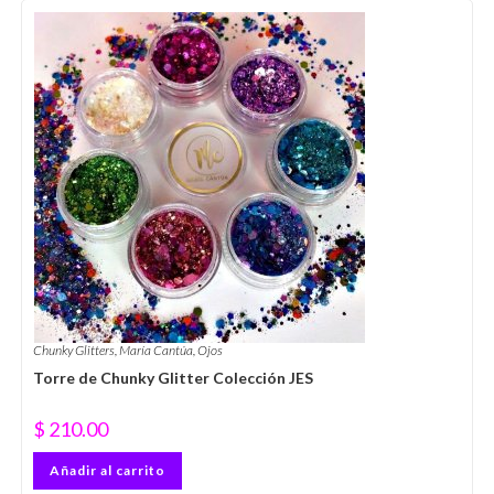
Chunky Glitters
,
María Cantúa
,
Ojos
Torre de Chunky Glitter Colección JES
$
210.00
Añadir al carrito