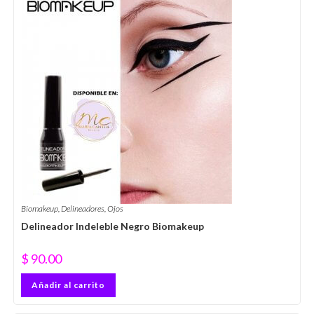
Biomakeup
,
Delineadores
,
Ojos
Delineador Indeleble Negro Biomakeup
$
90.00
Añadir al carrito