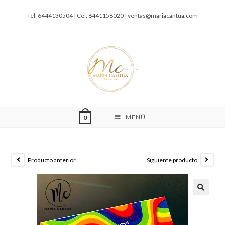
Tel: 6444130504 | Cel: 6441158020 |
ventas@mariacantua.com
MENÚ
0
Producto anterior
Siguiente producto
🔍