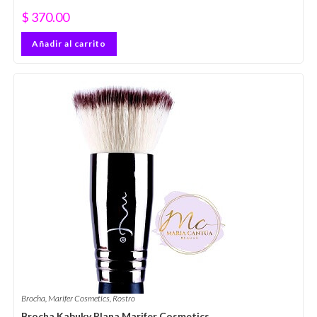
$
370.00
Añadir al carrito
Brocha
,
Marifer Cosmetics
,
Rostro
Brocha Kabuky Plana Marifer Cosmetics