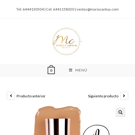
Tel: 6444130504 | Cel: 6441158020 |
ventas@mariacantua.com
MENÚ
0
Producto anterior
Siguiente producto
🔍