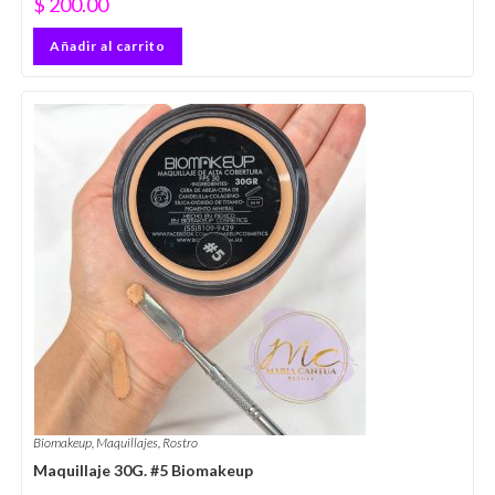
$
200.00
Añadir al carrito
Biomakeup
,
Maquillajes
,
Rostro
Maquillaje 30G. #5 Biomakeup