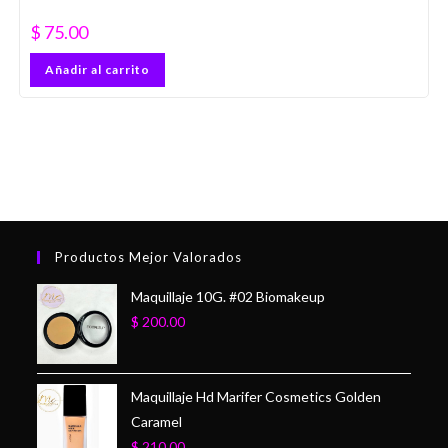
$
75.00
Añadir al carrito
Productos Mejor Valorados
Maquillaje 10G. #02 Biomakeup
$
200.00
Maquillaje Hd Marifer Cosmetics Golden
Caramel
$
210.00