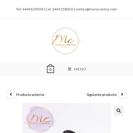
Tel: 6444130504 | Cel: 6441158020 |
ventas@mariacantua.com
MENÚ
0
Producto anterior
Siguiente producto
🔍