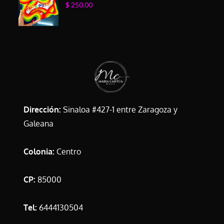
$
250.00
Dirección:
Sinaloa #427-1 entre Zaragoza y
Galeana
Colonia:
Centro
CP:
85000
Tel:
6444130504