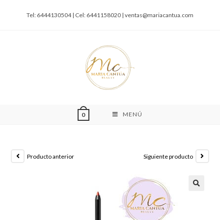
Tel: 6444130504 | Cel: 6441158020 |
ventas@mariacantua.com
MENÚ
0
Producto anterior
Siguiente producto
🔍