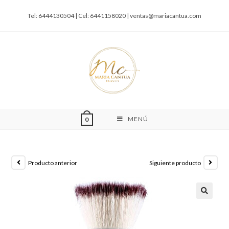
Tel: 6444130504 | Cel: 6441158020 |
ventas@mariacantua.com
MENÚ
0
Producto anterior
Siguiente producto
🔍