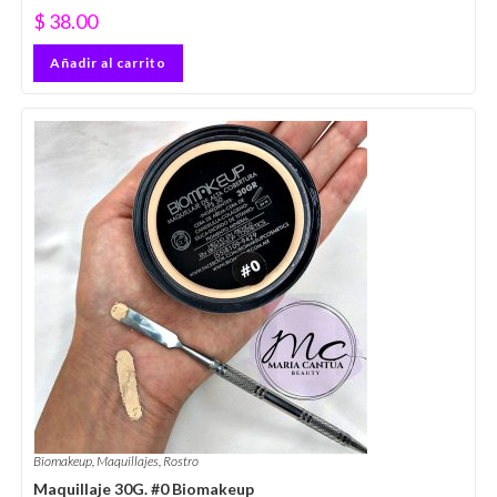
$
38.00
Añadir al carrito
Biomakeup
,
Maquillajes
,
Rostro
Maquillaje 30G. #0 Biomakeup