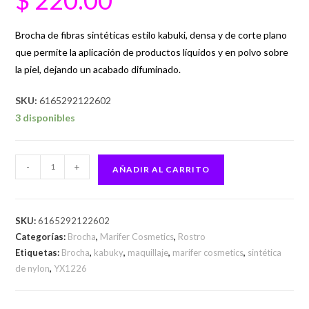
Brocha de fibras sintéticas estilo kabuki, densa y de corte plano
que permite la aplicación de productos líquidos y en polvo sobre
la piel, dejando un acabado difuminado.
SKU:
6165292122602
3 disponibles
-
+
AÑADIR AL CARRITO
SKU:
6165292122602
Categorías:
Brocha
,
Marifer Cosmetics
,
Rostro
Etiquetas:
Brocha
,
kabuky
,
maquillaje
,
marifer cosmetics
,
sintética
de nylon
,
YX1226