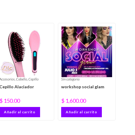
Accesorios
,
Cabello
,
Cepillo
Sin categoría
Cepillo Alaciador
workshop social glam
$
150.00
$
1,600.00
Añadir al carrito
Añadir al carrito