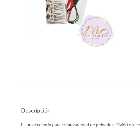
r
p
a
m
Descripción
Es un accesorio para crear variedad de peinados. Diviértete cr