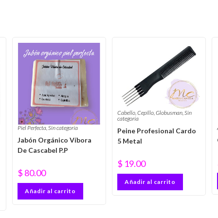
Cabello
,
Cepillo
,
Globusman
,
Sin
categoría
Piel Perfecta
,
Sin categoría
Peine Profesional Cardo
Jabón Orgánico Víbora
5 Metal
De Cascabel P.P
$
19.00
$
80.00
Añadir al carrito
Añadir al carrito