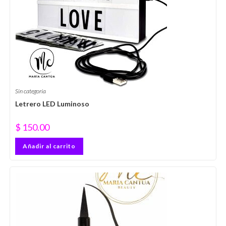
Sin categoría
Letrero LED Luminoso
$
150.00
Añadir al carrito