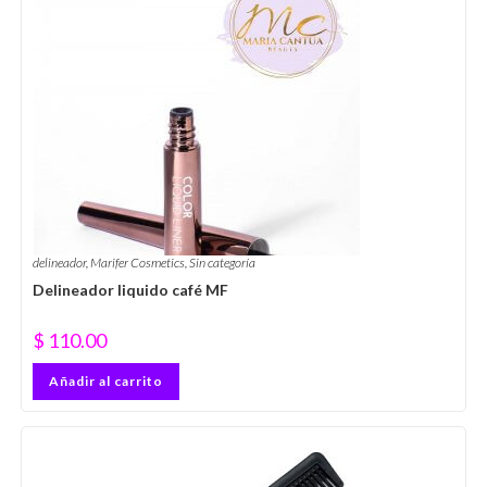
delineador
,
Marifer Cosmetics
,
Sin categoría
Delineador liquido café MF
$
110.00
Añadir al carrito