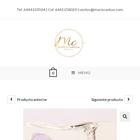
Tel: 6444130504 | Cel: 6441158020 |
ventas@mariacantua.com
MENÚ
0
Producto anterior
Siguiente producto
🔍