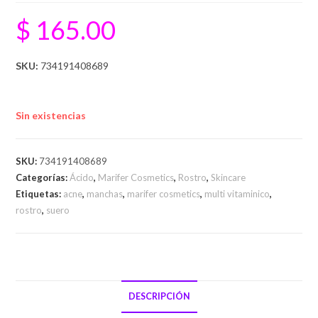
$
165.00
SKU:
734191408689
Sin existencias
SKU:
734191408689
Categorías:
Ácido
,
Marifer Cosmetics
,
Rostro
,
Skincare
Etiquetas:
acne
,
manchas
,
marifer cosmetics
,
multi vitaminico
,
rostro
,
suero
DESCRIPCIÓN