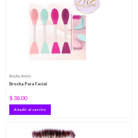
Brocha
,
Rostro
Brocha Para Facial
$
38.00
Añadir al carrito