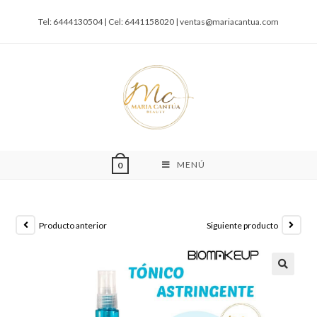
Tel: 6444130504 | Cel: 6441158020 |
ventas@mariacantua.com
MENÚ
0
Producto anterior
Siguiente producto
🔍