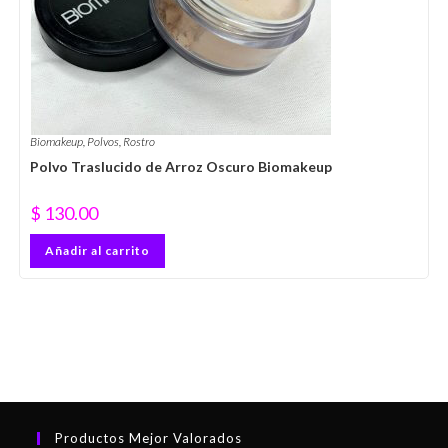
Biomakeup
,
Polvos
,
Rostro
Polvo Traslucido de Arroz Oscuro Biomakeup
$
130.00
Añadir al carrito
Productos Mejor Valorados