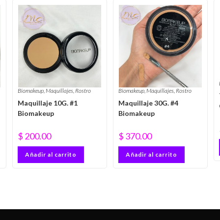
Biomakeup
,
Maquillajes
,
Rostro
Biomakeup
,
Maquillajes
,
Rostro
Maquillaje 10G. #1
Maquillaje 30G. #4
Biomakeup
Biomakeup
$
200.00
$
370.00
Añadir al carrito
Añadir al carrito