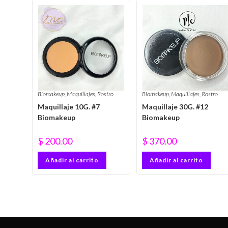
Biomakeup
,
Maquillajes
,
Rostro
Biomakeup
,
Maquillajes
,
Rostro
Maquillaje 10G. #7
Maquillaje 30G. #12
Biomakeup
Biomakeup
$
200.00
$
370.00
Añadir al carrito
Añadir al carrito