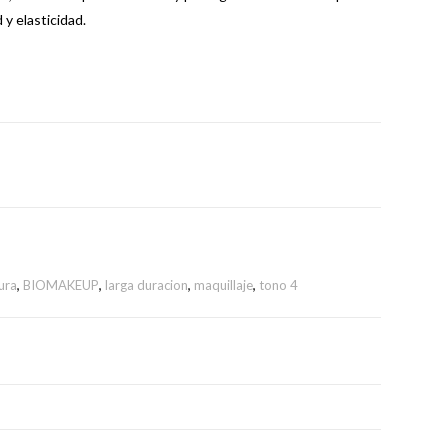
 y elasticidad.
ura
,
BIOMAKEUP
,
larga duracion
,
maquillaje
,
tono 4