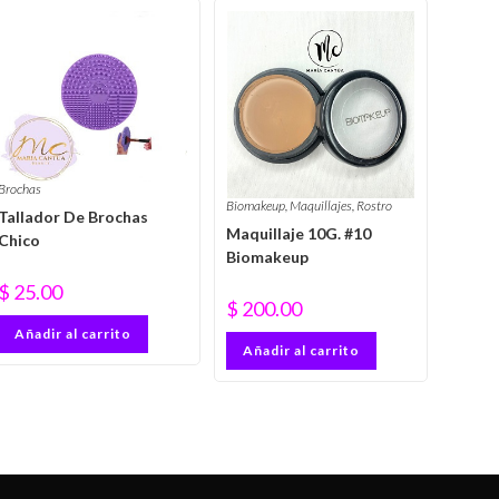
Brochas
Biomakeup
,
Maquillajes
,
Rostro
Tallador De Brochas
Maquillaje 10G. #10
Chico
Biomakeup
$
25.00
$
200.00
Añadir al carrito
Añadir al carrito