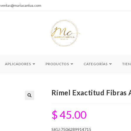
|
ventas@mariacantua.com
APLICADORES
PRODUCTOS
CATEGORÍAS
TIE
Rímel Exactitud Fibras
🔍
$
45.00
SKU:7506289914715