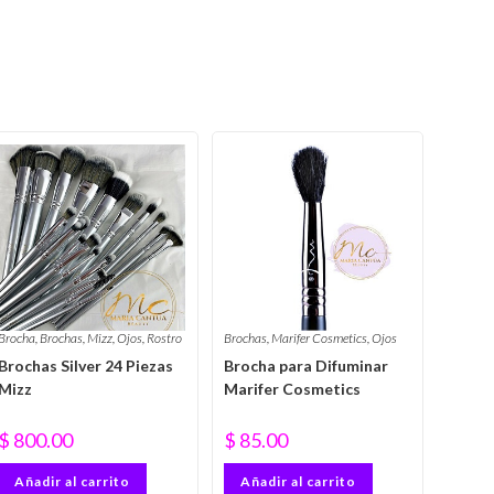
Brocha
,
Brochas
,
Mizz
,
Ojos
,
Rostro
Brochas
,
Marifer Cosmetics
,
Ojos
Brochas Silver 24 Piezas
Brocha para Difuminar
Mizz
Marifer Cosmetics
$
800.00
$
85.00
Añadir al carrito
Añadir al carrito