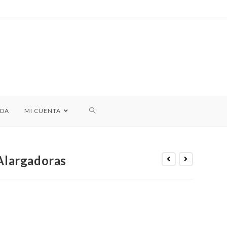
NDA
MI CUENTA
 Alargadoras