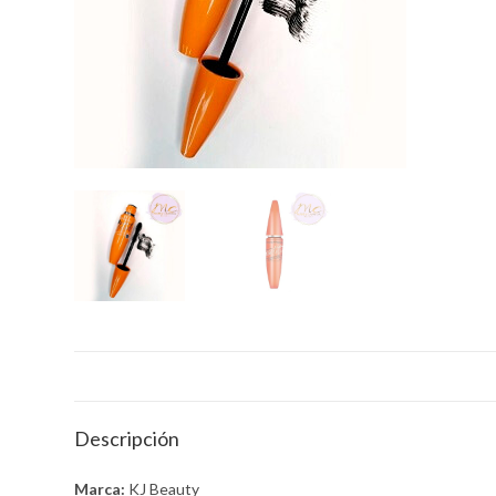
r
p
a
m
Descripción
Marca:
KJ Beauty