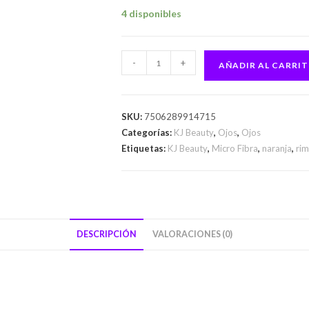
4 disponibles
-
+
AÑADIR AL CARRI
SKU:
7506289914715
Categorías:
KJ Beauty
,
Ojos
,
Ojos
Etiquetas:
KJ Beauty
,
Micro Fibra
,
naranja
,
rim
DESCRIPCIÓN
VALORACIONES (0)