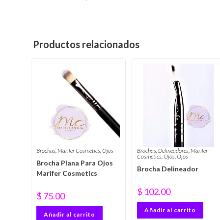
Productos relacionados
Brochas
,
Marifer Cosmetics
,
Ojos
Brochas
,
Delineadores
,
Marifer
Cosmetics
,
Ojos
,
Ojos
Brocha Plana Para Ojos
Brocha Delineador
Marifer Cosmetics
$
102.00
$
75.00
Añadir al carrito
Añadir al carrito