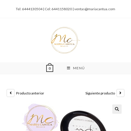
Tel: 6444130504 | Cel: 6441158020 |
ventas@mariacantua.com
MENÚ
0
Producto anterior
Siguiente producto
🔍