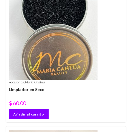
Accesorios
,
María Cantúa
Limpiador en Seco
$
60.00
Añadir al carrito