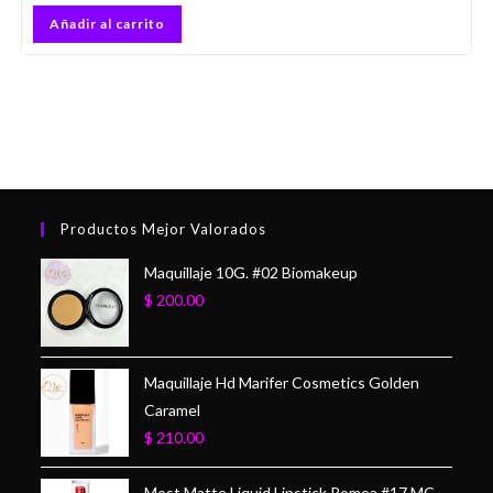
Añadir al carrito
Productos Mejor Valorados
Maquillaje 10G. #02 Biomakeup
$
200.00
Maquillaje Hd Marifer Cosmetics Golden
Caramel
$
210.00
Most Matte Liquid Lipstick Romea #17 MC