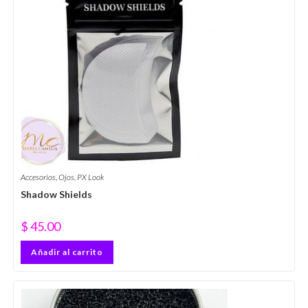
Accesorios
,
Ojos
,
PX Look
Shadow Shields
$
45.00
Añadir al carrito