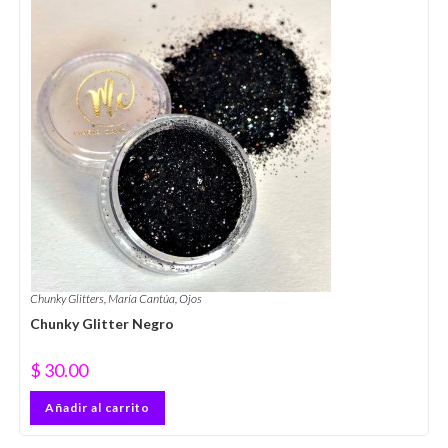
Chunky Glitters
,
María Cantúa
,
Ojos
Chunky Glitter Negro
$
30.00
Añadir al carrito