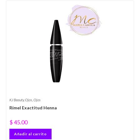
KJ Beauty
,
Ojos
,
Ojos
Rímel Exactitud Henna
$
45.00
Añadir al carrito