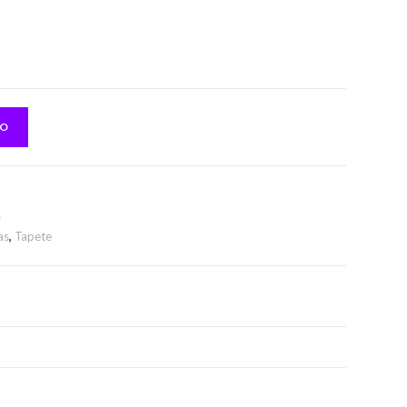
TO
s
as
,
Tapete