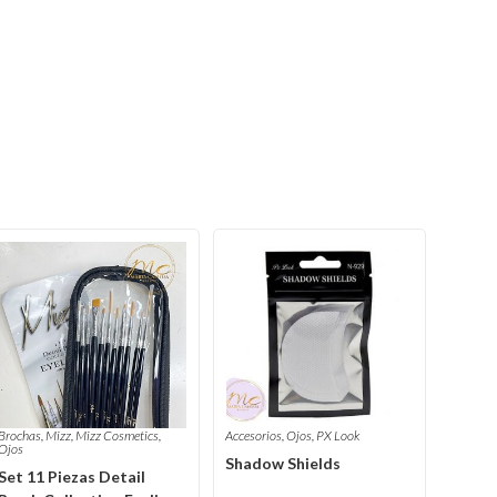
Brochas
,
Mizz
,
Mizz Cosmetics
,
Accesorios
,
Ojos
,
PX Look
Ojos
Shadow Shields
Set 11 Piezas Detail