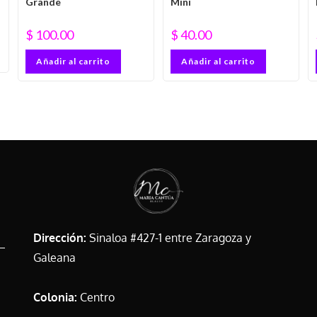
Grande
Mini
$
100.00
$
40.00
Añadir al carrito
Añadir al carrito
Dirección:
Sinaloa #427-1 entre Zaragoza y
Galeana
Colonia:
Centro