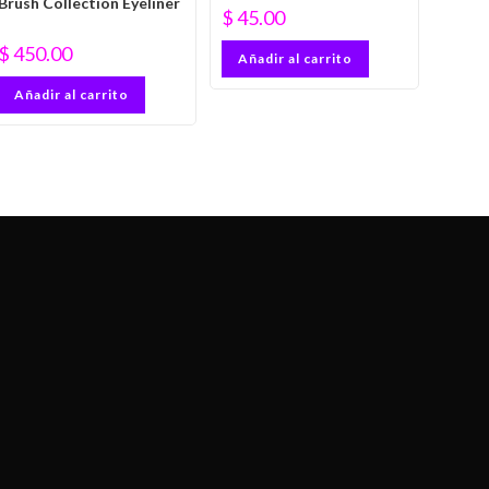
Brush Collection Eyeliner
$
45.00
$
450.00
Añadir al carrito
Añadir al carrito