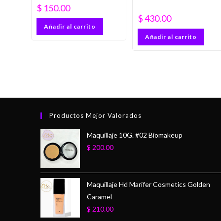
$
150.00
$
430.00
Añadir al carrito
Añadir al carrito
Productos Mejor Valorados
Maquillaje 10G. #02 Biomakeup
$
200.00
Maquillaje Hd Marifer Cosmetics Golden
Caramel
$
210.00