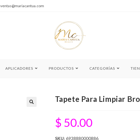
|
ventas@mariacantua.com
APLICADORES
PRODUCTOS
CATEGORÍAS
TIE
Tapete Para Limpiar Br
🔍
$
50.00
SKU:
6938880000886