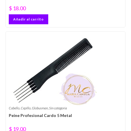
$
18.00
Añadir al carrito
Cabello
,
Cepillo
,
Globusman
,
Sin categoría
Peine Profesional Cardo 5 Metal
$
19.00