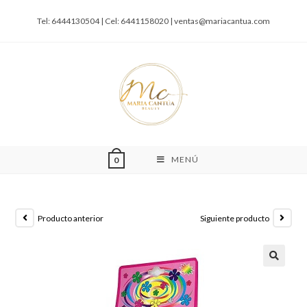
Tel: 6444130504 | Cel: 6441158020 |
ventas@mariacantua.com
MENÚ
0
Producto anterior
Siguiente producto
🔍