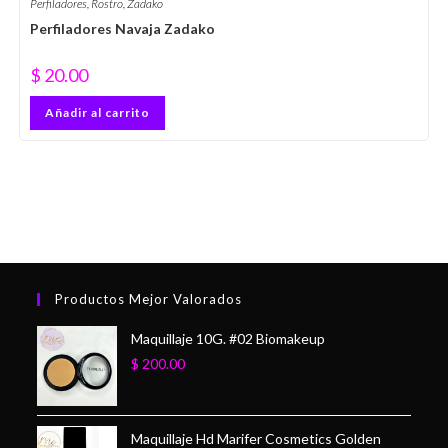
Perfiladores
,
Rostro
,
Zadako
Perfiladores Navaja Zadako
$
20.00
Añadir al carrito
Productos Mejor Valorados
Maquillaje 10G. #02 Biomakeup
$
200.00
Maquillaje Hd Marifer Cosmetics Golden