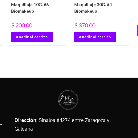
Maquillaje 10G. #6
Maquillaje 30G. #4
Biomakeup
Biomakeup
$
200.00
$
370.00
Añadir al carrito
Añadir al carrito
Dirección:
Sinaloa #427-1 entre Zaragoza y
Galeana