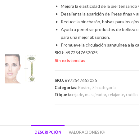
Mejora la elasticidad de la piel tensando y
Desalienta la aparición de líneas finas y a
Reduce la hinchazón, bolsas para los ojos
Ayuda a penetrar productos de belleza c
para una mejor absorción.
Promueve la circulación sanguínea a la ca
SKU:
6972547652025
Sin existencias
SKU:
6972547652025
Categorías:
Rostro
,
Sin categoría
Etiquetas:
jade
,
masajeador
,
relajante
,
rodillo
DESCRIPCIÓN
VALORACIONES (0)