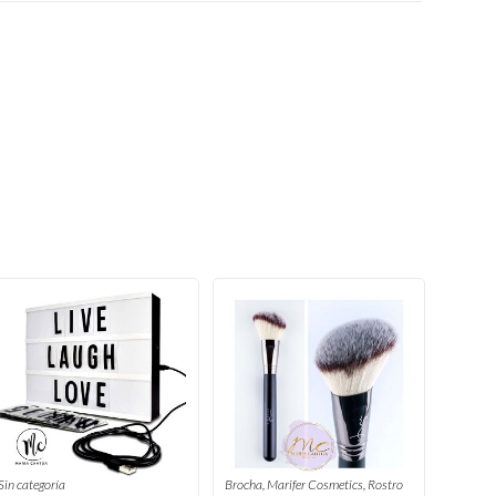
Sin categoría
Brocha
,
Marifer Cosmetics
,
Rostro