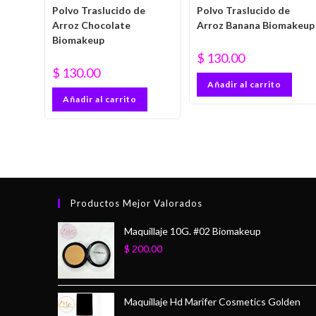
Polvo Traslucido de
Polvo Traslucido de
Arroz Chocolate
Arroz Banana Biomakeup
Biomakeup
$
130.00
$
130.00
Añadir al carrito
Añadir al carrito
Productos Mejor Valorados
Maquillaje 10G. #02 Biomakeup
$
200.00
Maquillaje Hd Marifer Cosmetics Golden