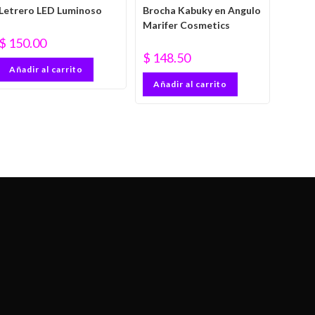
Letrero LED Luminoso
Brocha Kabuky en Angulo
Marifer Cosmetics
$
150.00
$
148.50
Añadir al carrito
Añadir al carrito