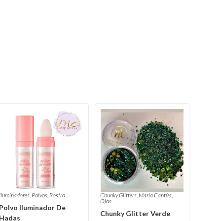
Iluminadores
,
Polvos
,
Rostro
Chunky Glitters
,
María Cantúa
,
Ojos
Polvo Iluminador De
Chunky Glitter Verde
Hadas