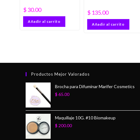
$
30.00
$
135.00
Añadir al carrito
Añadir al carrito
Productos Mejor Valorados
Brocha para Difuminar Marifer Cosmetics
$
65.00
Maquillaje 10G. #10 Biomakeup
$
200.00