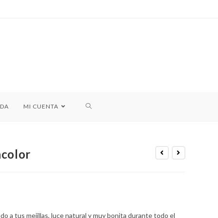
NDA
MI CUENTA
ncolor
do a tus mejillas, luce natural y muy bonita durante todo el