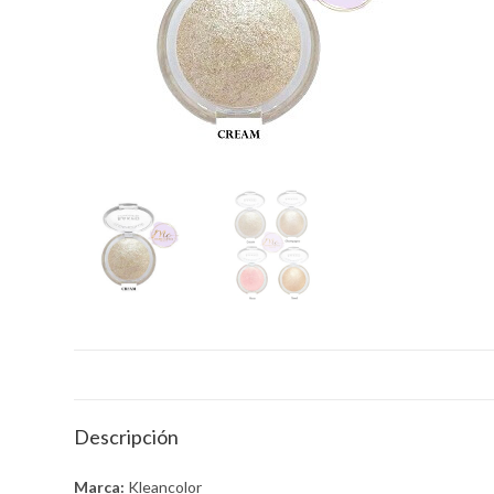
r
p
a
m
Descripción
Marca:
Kleancolor