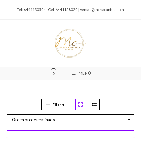
Tel: 6444130504 | Cel: 6441158020 |
ventas@mariacantua.com
MENÚ
0
Filtro
Orden predeterminado