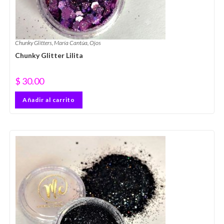
Chunky Glitters
,
María Cantúa
,
Ojos
Chunky Glitter Lilita
$
30.00
Añadir al carrito