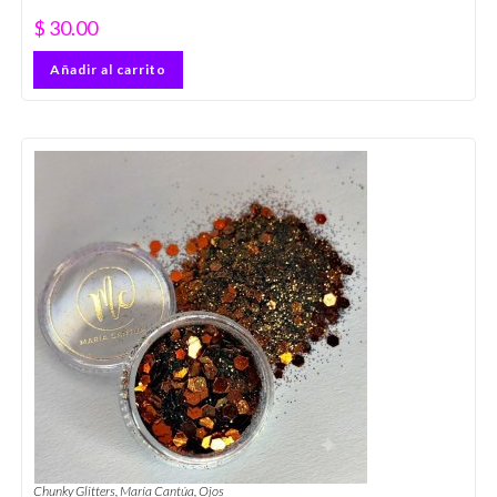
$
30.00
Añadir al carrito
Chunky Glitters
,
María Cantúa
,
Ojos