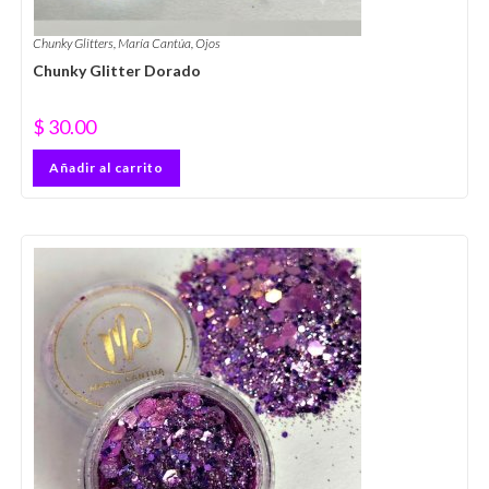
Chunky Glitters
,
María Cantúa
,
Ojos
Chunky Glitter Dorado
$
30.00
Añadir al carrito