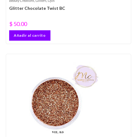
Beauty Creations
,
Glitters
,
Ojos
Glitter Chocolate Twist BC
$
50.00
Añadir al carrito