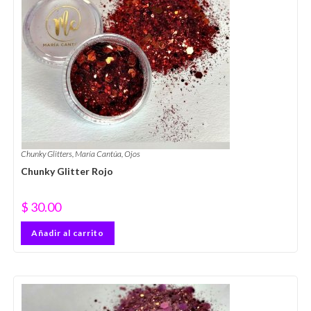
Chunky Glitters
,
María Cantúa
,
Ojos
Chunky Glitter Rojo
$
30.00
Añadir al carrito