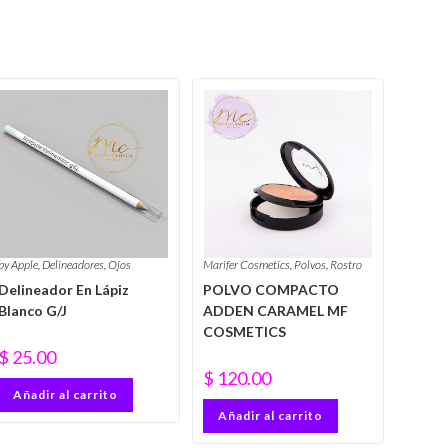
by Apple
,
Delineadores
,
Ojos
Marifer Cosmetics
,
Polvos
,
Rostro
Delineador En Lápiz
POLVO COMPACTO
Blanco G/J
ADDEN CARAMEL MF
COSMETICS
$
25.00
$
120.00
Añadir al carrito
Añadir al carrito