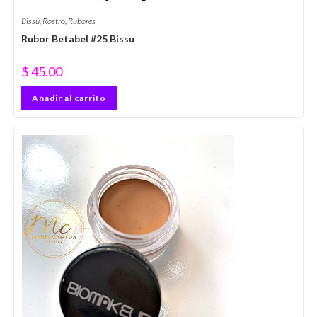
Bissú
,
Rostro
,
Rubores
Rubor Betabel #25 Bissu
$
45.00
Añadir al carrito