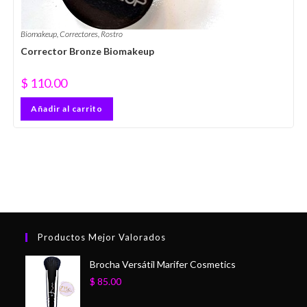
Biomakeup
,
Correctores
,
Rostro
Corrector Bronze Biomakeup
$
110.00
Añadir al carrito
Productos Mejor Valorados
Brocha Versátil Marifer Cosmetics
$
85.00