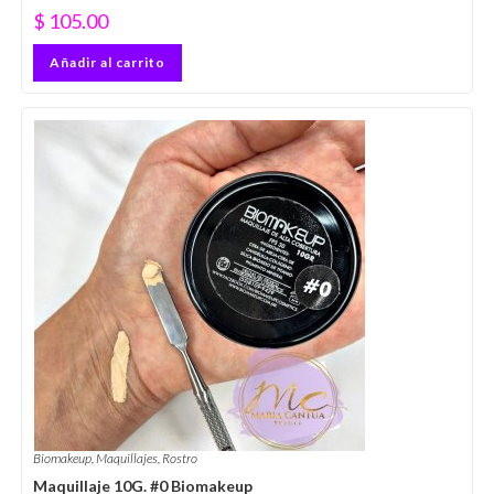
$
105.00
Añadir al carrito
Biomakeup
,
Maquillajes
,
Rostro
Maquillaje 10G. #0 Biomakeup