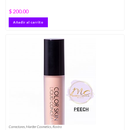
$
200.00
Añadir al carrito
Correctores
,
Marifer Cosmetics
,
Rostro