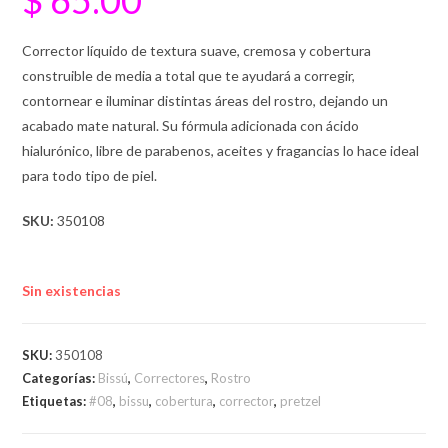
Corrector líquido de textura suave, cremosa y cobertura
construible de media a total que te ayudará a corregir,
contornear e iluminar distintas áreas del rostro, dejando un
acabado mate natural. Su fórmula adicionada con ácido
hialurónico, libre de parabenos, aceites y fragancias lo hace ideal
para todo tipo de piel.
SKU:
350108
Sin existencias
SKU:
350108
Categorías:
Bissú
,
Correctores
,
Rostro
Etiquetas:
#08
,
bissu
,
cobertura
,
corrector
,
pretzel