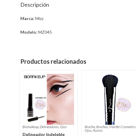
Descripción
Marca:
Mizz
Modelo:
MZ045
Productos relacionados
Biomakeup
,
Delineadores
,
Ojos
Brocha
,
Brochas
,
Marifer Cosmetics
Ojos
,
Rostro
Delineador Indeleble