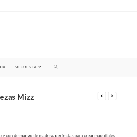
NDA
MI CUENTA
iezas Mizz
o y con de mango de madera, perfectas para crear maquillajes