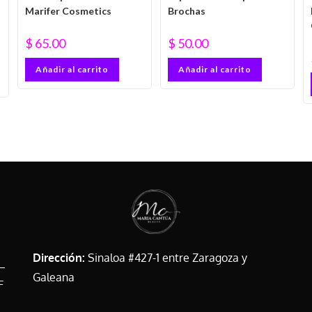
Marifer Cosmetics
Brochas
$
65.00
$
50.00
Añadir al carrito
Añadir al carrito
Dirección:
Sinaloa #427-1 entre Zaragoza y
Galeana
F