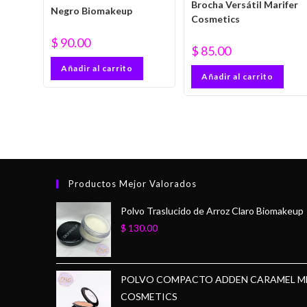
Brocha Versátil Marifer
Negro Biomakeup
Cosmetics
$
90.00
$
85.00
Añadir al carrito
Añadir al carrito
Productos Mejor Valorados
Polvo Traslucido de Arroz Claro Biomakeup
$
130.00
POLVO COMPACTO ADDEN CARAMEL M
COSMETICS