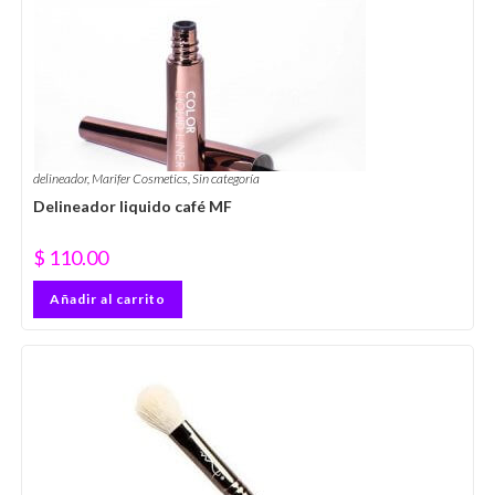
delineador
,
Marifer Cosmetics
,
Sin categoría
Delineador liquido café MF
$
110.00
Añadir al carrito