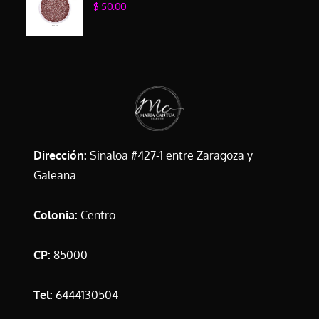
$
50.00
Dirección:
Sinaloa #427-1 entre Zaragoza y
Galeana
Colonia:
Centro
CP:
85000
Tel:
6444130504