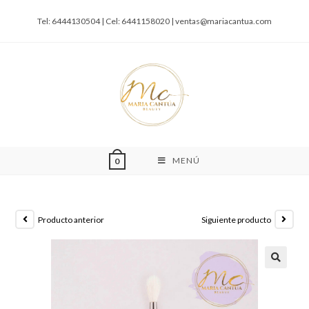
Tel: 6444130504 | Cel: 6441158020 |
ventas@mariacantua.com
MENÚ
0
Producto anterior
Siguiente producto
🔍