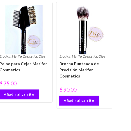
Brochas
,
Marifer Cosmetics
,
Ojos
Brochas
,
Marifer Cosmetics
,
Ojos
Peine para Cejas Marifer
Brocha Punteada de
Cosmetics
Precisión Marifer
Cosmetics
$
75.00
$
90.00
Añadir al carrito
Añadir al carrito