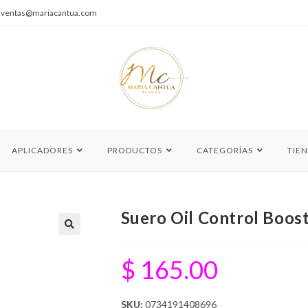
|
ventas@mariacantua.com
APLICADORES
PRODUCTOS
CATEGORÍAS
TIE
Suero Oil Control Boo
🔍
$
165.00
SKU:
0734191408696