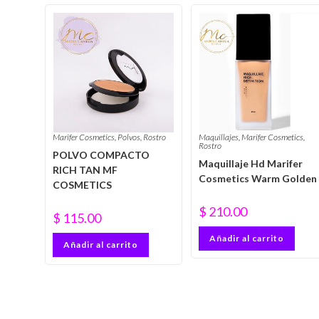
Marifer Cosmetics
,
Polvos
,
Rostro
Maquillajes
,
Marifer Cosmetics
,
Rostro
POLVO COMPACTO
Maquillaje Hd Marifer
RICH TAN MF
Cosmetics Warm Golden
COSMETICS
$
210.00
$
115.00
Añadir al carrito
Añadir al carrito