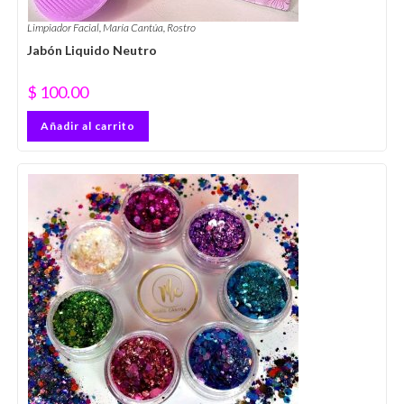
Limpiador Facial
,
María Cantúa
,
Rostro
Jabón Liquido Neutro
$
100.00
Añadir al carrito