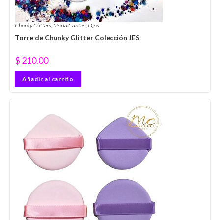
Chunky Glitters
,
María Cantúa
,
Ojos
Torre de Chunky Glitter Colección JES
$
210.00
Añadir al carrito