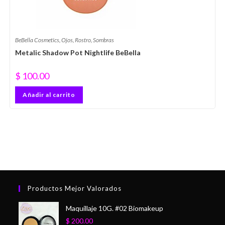
BeBella Cosmetics
,
Ojos
,
Rostro
,
Sombras
Metalic Shadow Pot Nightlife BeBella
$
100.00
Añadir al carrito
Productos Mejor Valorados
Maquillaje 10G. #02 Biomakeup
$
200.00