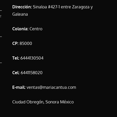
Dirección:
Sinaloa #427-1 entre Zaragoza y
Galeana
F
Colonia:
Centro
CP:
85000
Tel:
6444130504
Cel:
6441158020
E-mail:
ventas@mariacantua.com
Ciudad Obregón, Sonora México