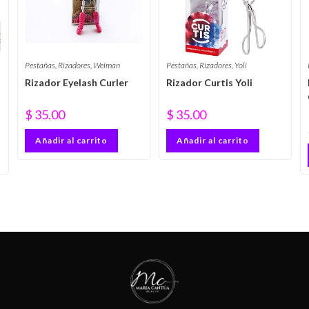
Pestañas
,
Rizadores
,
Weiman
Pestañas
,
Rizadores
,
Yoli
Rizador Eyelash Curler
Rizador Curtis Yoli
$
35.00
$
35.00
Añadir al carrito
Añadir al carrito