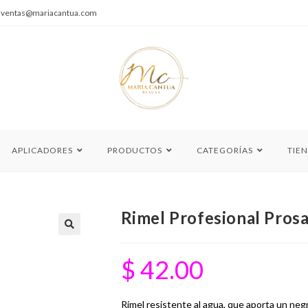
|
ventas@mariacantua.com
APLICADORES
PRODUCTOS
CATEGORÍAS
TIE
Rimel Profesional Pros
🔍
$
42.00
Rimel resistente al agua, que aporta un neg