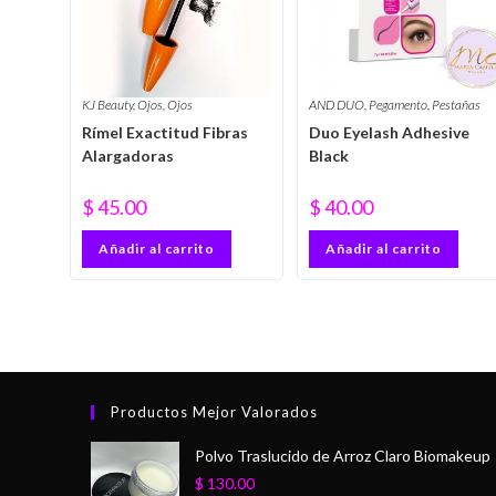
KJ Beauty
,
Ojos
,
Ojos
AND DUO
,
Pegamento
,
Pestañas
Rímel Exactitud Fibras
Duo Eyelash Adhesive
Alargadoras
Black
$
45.00
$
40.00
Añadir al carrito
Añadir al carrito
Productos Mejor Valorados
Polvo Traslucido de Arroz Claro Biomakeup
$
130.00