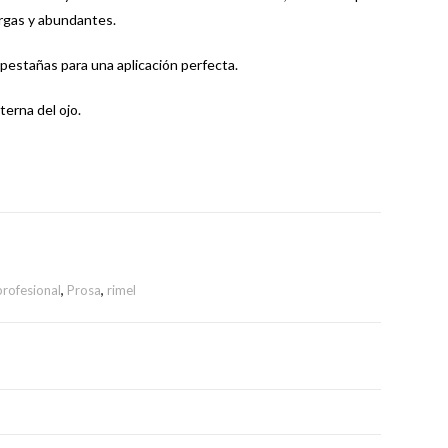
rgas y abundantes.
 pestañas para una aplicación perfecta.
terna del ojo.
profesional
,
Prosa
,
rimel