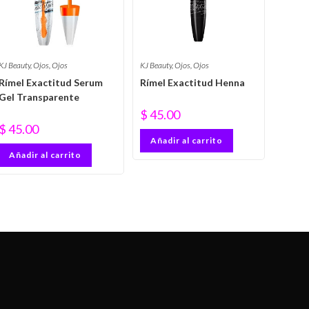
KJ Beauty
,
Ojos
,
Ojos
KJ Beauty
,
Ojos
,
Ojos
Rímel Exactitud Serum
Rímel Exactitud Henna
Gel Transparente
$
45.00
$
45.00
Añadir al carrito
Añadir al carrito