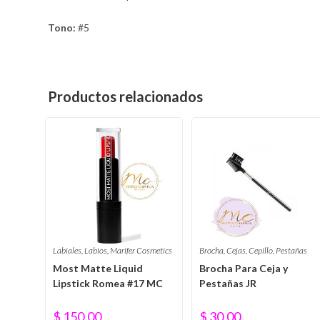
Tono:
#5
Productos relacionados
Brocha
,
Cejas
,
Cepillo
,
Pestañas
Labiales
,
Labios
,
Marifer Cosmetics
Brocha Para Ceja y
Most Matte Liquid
Pestañas JR
Lipstick Romea #17 MC
$
30.00
$
150.00