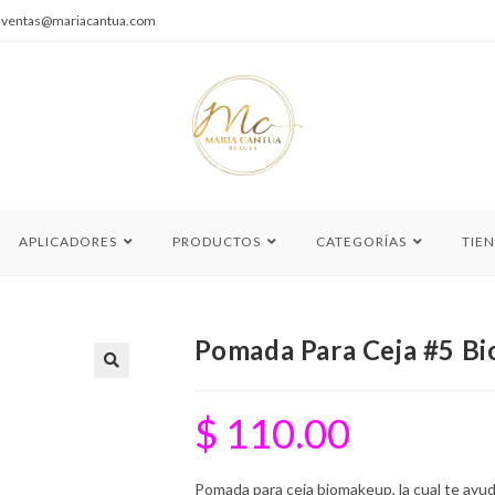
|
ventas@mariacantua.com
APLICADORES
PRODUCTOS
CATEGORÍAS
TIE
Pomada Para Ceja #5 B
🔍
$
110.00
Pomada para ceja biomakeup, la cual te ayuda