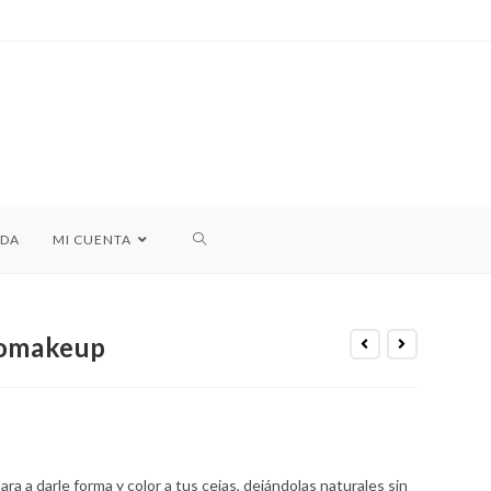
NDA
MI CUENTA
iomakeup
ra a darle forma y color a tus cejas, dejándolas naturales sin