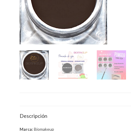
r
p
a
m
Descripción
Marca:
Biomakeup