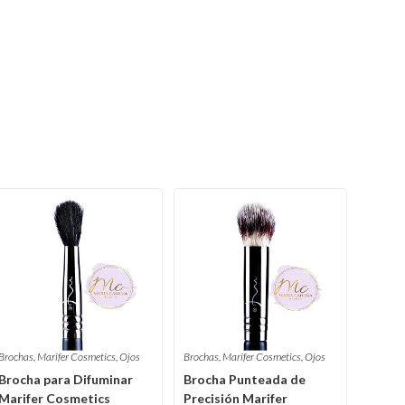
Brochas
,
Marifer Cosmetics
,
Ojos
Brochas
,
Marifer Cosmetics
,
Ojos
Brocha para Difuminar
Brocha Punteada de
Marifer Cosmetics
Precisión Marifer