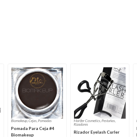
Biomakeup
,
Cejas
,
Pomadas
Marifer Cosmetics
,
Pestañas
,
Rizadores
Pomada Para Ceja #4
Rizador Eyelash Curler
Biomakeup