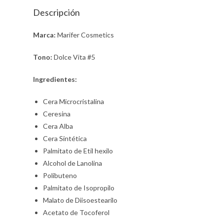
Descripción
Marca:
Marifer Cosmetics
Tono:
Dolce Vita #5
Ingredientes:
Cera Microcristalina
Ceresina
Cera Alba
Cera Sintética
Palmitato de Etil hexilo
Alcohol de Lanolina
Polibuteno
Palmitato de Isopropilo
Malato de Diisoestearilo
Acetato de Tocoferol