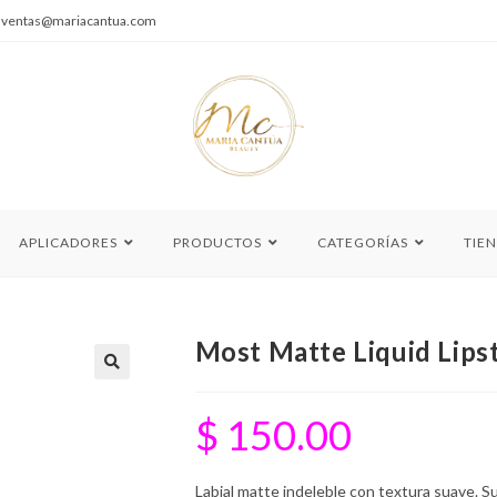
|
ventas@mariacantua.com
APLICADORES
PRODUCTOS
CATEGORÍAS
TIE
Most Matte Liquid Lips
🔍
$
150.00
Labial matte indeleble con textura suave. S