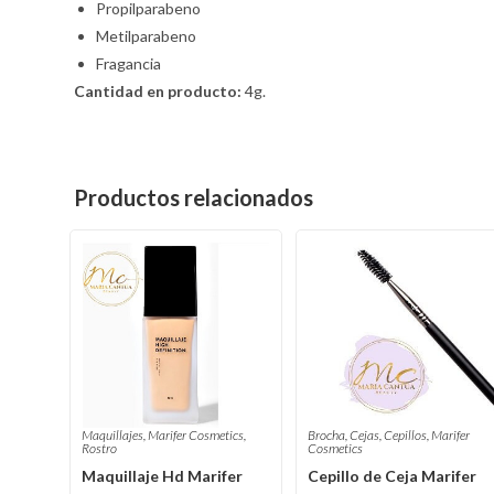
Propilparabeno
Metilparabeno
Fragancia
Cantidad en producto:
4g.
Productos relacionados
Maquillajes
,
Marifer Cosmetics
,
Brocha
,
Cejas
,
Cepillos
,
Marifer
Rostro
Cosmetics
Maquillaje Hd Marifer
Cepillo de Ceja Marifer