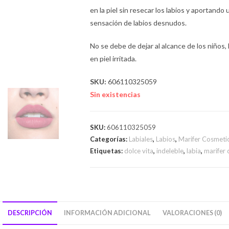
en la piel sin resecar los labios y aportando
sensación de labios desnudos.
No se debe de dejar al alcance de los niños,
en piel irritada.
SKU:
606110325059
Sin existencias
SKU:
606110325059
Categorías:
Labiales
,
Labios
,
Marifer Cosmeti
Etiquetas:
dolce vita
,
indeleble
,
labia
,
marifer 
DESCRIPCIÓN
INFORMACIÓN ADICIONAL
VALORACIONES (0)