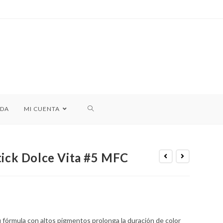
NDA
MI CUENTA
tick Dolce Vita #5 MFC
u fórmula con altos pigmentos prolonga la duración de color