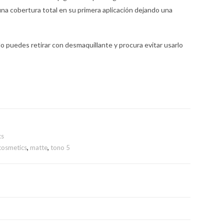
 una cobertura total en su primera aplicación dejando una
 lo puedes retirar con desmaquillante y procura evitar usarlo
cs
cosmetics
,
matte
,
tono 5