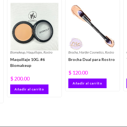
Biomakeup
,
Maquillajes
,
Rostro
Brocha
,
Marifer Cosmetics
,
Rostro
Maquillaje 10G. #6
Brocha Dual para Rostro
Biomakeup
$
120.00
$
200.00
Añadir al carrito
Añadir al carrito