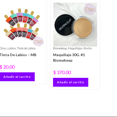
Gloss
,
Labios
,
Tinta de Labios
Biomakeup
,
Maquillajes
,
Rostro
Tinta De Labios – MB
Maquillaje 30G. #1
Biomakeup
$
20.00
$
370.00
Añadir al carrito
Añadir al carrito