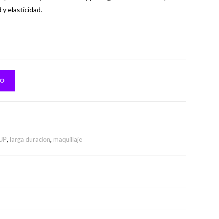
 y elasticidad.
TO
UP
,
larga duracion
,
maquillaje