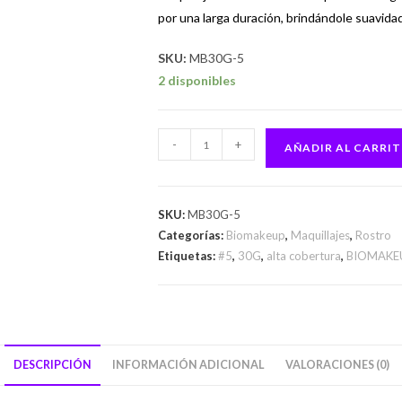
por una larga duración, b
rindándole suavidad
SKU:
MB30G-5
2 disponibles
-
+
AÑADIR AL CARRI
SKU:
MB30G-5
Categorías:
Biomakeup
,
Maquillajes
,
Rostro
Etiquetas:
#5
,
30G
,
alta cobertura
,
BIOMAKE
DESCRIPCIÓN
INFORMACIÓN ADICIONAL
VALORACIONES (0)