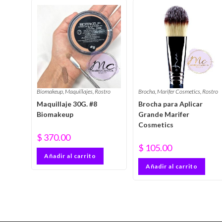
Biomakeup
,
Maquillajes
,
Rostro
Brocha
,
Marifer Cosmetics
,
Rostro
Maquillaje 30G. #8
Brocha para Aplicar
Biomakeup
Grande Marifer
Cosmetics
$
370.00
$
105.00
Añadir al carrito
Añadir al carrito