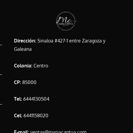
Dirección:
Sinaloa #427-1 entre Zaragoza y
Galeana
Colonia:
Centro
CP:
85000
Tel:
6444130504
Cel:
6441158020
E-mail:
ventas@mariacantua.com