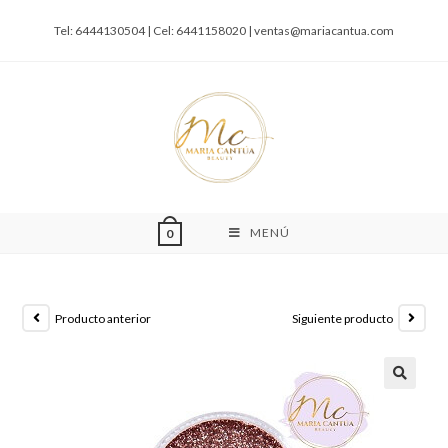
Tel: 6444130504 | Cel: 6441158020 |
ventas@mariacantua.com
MENÚ
0
Producto anterior
Siguiente producto
🔍