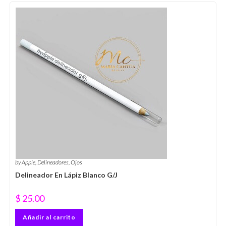
by Apple
,
Delineadores
,
Ojos
Delineador En Lápiz Blanco G/J
$
25.00
Añadir al carrito