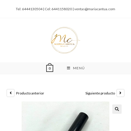
Tel: 6444130504 | Cel: 6441158020 |
ventas@mariacantua.com
MENÚ
0
Producto anterior
Siguiente producto
🔍