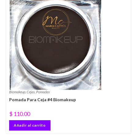
Biomakeup
,
Cejas
,
Pomadas
Pomada Para Ceja #4 Biomakeup
$
110.00
Añadir al carrito