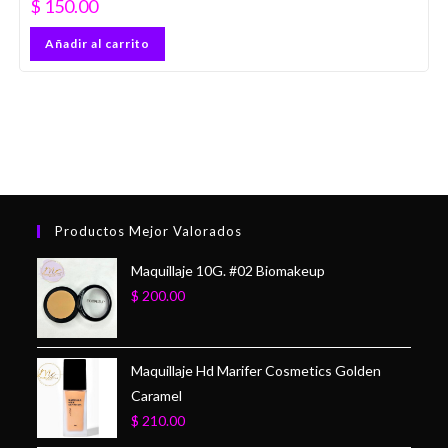
$
150.00
Añadir al carrito
Productos Mejor Valorados
Maquillaje 10G. #02 Biomakeup
$
200.00
Maquillaje Hd Marifer Cosmetics Golden
Caramel
$
210.00