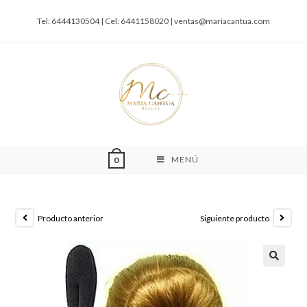
Tel: 6444130504 | Cel: 6441158020 |
ventas@mariacantua.com
MENÚ
0
Producto anterior
Siguiente producto
🔍