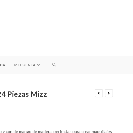
NDA
MI CUENTA
4 Piezas Mizz
o y con de mango de madera, perfectas para crear maquillajes