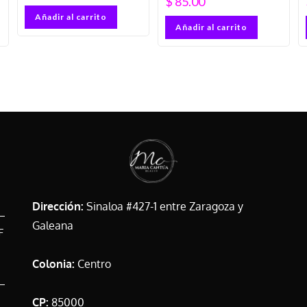
$
85.00
Añadir al carrito
Añadir al carrito
Dirección:
Sinaloa #427-1 entre Zaragoza y
Galeana
F
Colonia:
Centro
CP:
85000