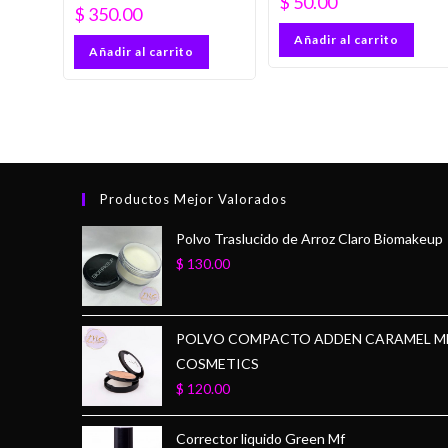
$
50.00
$
350.00
Añadir al carrito
Añadir al carrito
Productos Mejor Valorados
Polvo Traslucido de Arroz Claro Biomakeup
$
130.00
POLVO COMPACTO ADDEN CARAMEL M
COSMETICS
$
120.00
Corrector liquido Green Mf