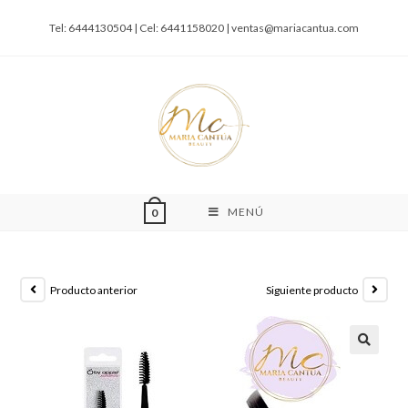
Tel: 6444130504 | Cel: 6441158020 |
ventas@mariacantua.com
MENÚ
0
Producto anterior
Siguiente producto
🔍