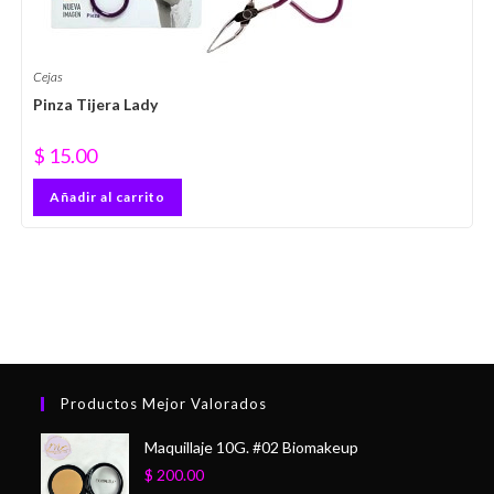
Cejas
Pinza Tijera Lady
$
15.00
Añadir al carrito
Productos Mejor Valorados
Maquillaje 10G. #02 Biomakeup
$
200.00