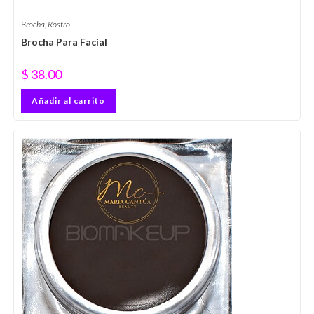
Brocha
,
Rostro
Brocha Para Facial
$
38.00
Añadir al carrito