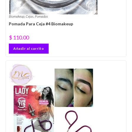
Biomakeup
,
Cejas
,
Pomadas
Pomada Para Ceja #4 Biomakeup
$
110.00
Añadir al carrito