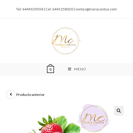
Tel: 6444130504 | Cel: 6441158020 |
ventas@mariacantua.com
MENÚ
0
Producto anterior
🔍