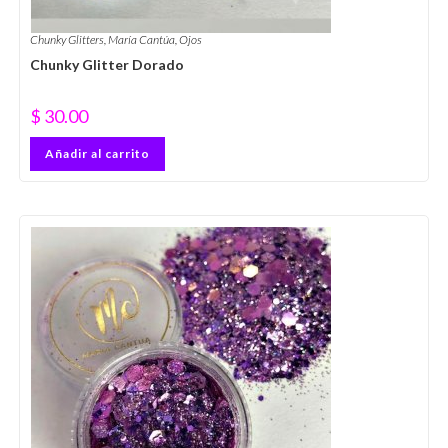
Chunky Glitters
,
María Cantúa
,
Ojos
Chunky Glitter Dorado
$
30.00
Añadir al carrito