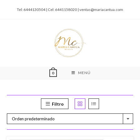
Tel: 6444130504 | Cel: 6441158020 |
ventas@mariacantua.com
MENÚ
0
Filtro
Orden predeterminado