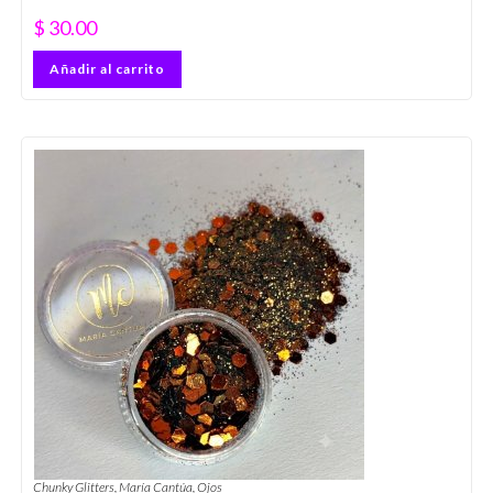
$
30.00
Añadir al carrito
Chunky Glitters
,
María Cantúa
,
Ojos