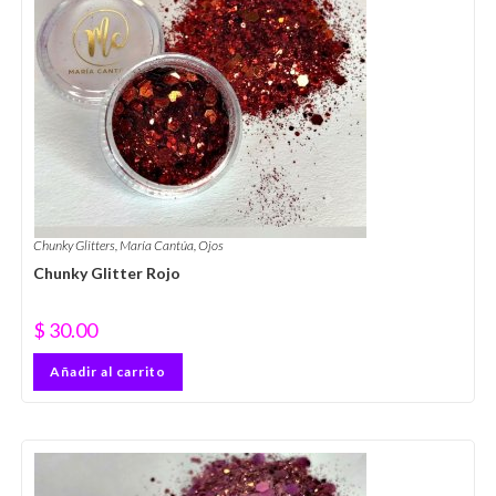
Chunky Glitters
,
María Cantúa
,
Ojos
Chunky Glitter Rojo
$
30.00
Añadir al carrito