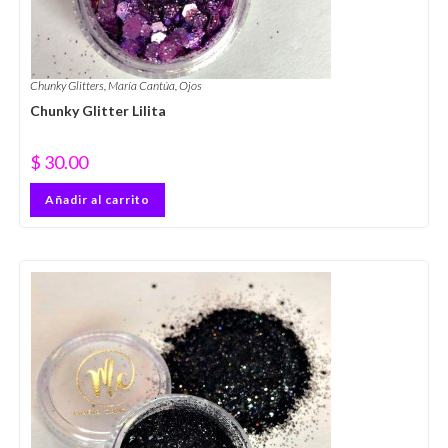
Chunky Glitters
,
María Cantúa
,
Ojos
Chunky Glitter Lilita
$
30.00
Añadir al carrito